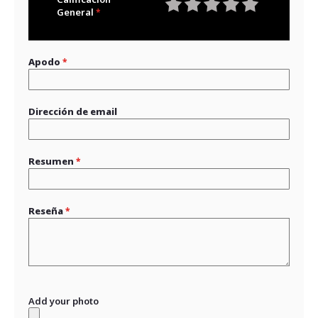
General
1
2
3
4
5
star
stars
stars
stars
stars
Apodo
Dirección de email
Resumen
Reseña
Add your photo