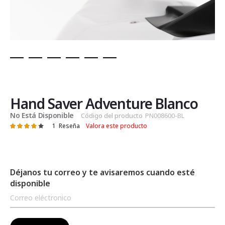
Saltar
al
comienzo
de
Hand Saver Adventure Blanco
la
No Está Disponible
Código del producto
PN008600-BL
galería
1
Reseña
Valora este producto
Valoración:
de
87
100
% of
imágenes
Déjanos tu correo y te avisaremos cuando esté
disponible