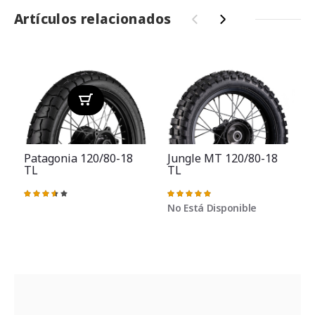
Artículos relacionados
‹
›
Patagonia 120/80-18
Jungle MT 120/80-18
TL
TL
V
Valoración:
Valoración:
73%
100%
No Está Disponible