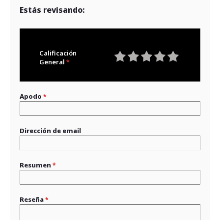
Estás revisando:
Calificación
General
1
2
3
4
5
star
stars
stars
stars
stars
Apodo
Dirección de email
Resumen
Reseña