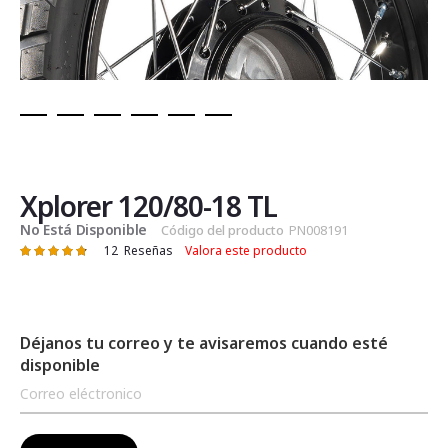
Saltar
al
comienzo
de
Xplorer 120/80-18 TL
la
No Está Disponible
Código del producto
PN008191
galería
12
Reseñas
Valora este producto
Valoración:
de
97
100
% of
imágenes
Déjanos tu correo y te avisaremos cuando esté
disponible