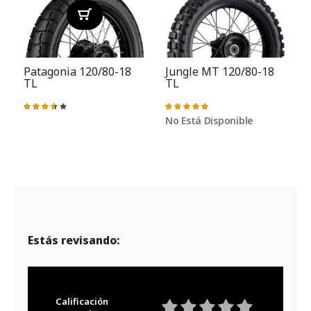
Patagonia 120/80-18
Jungle MT 120/80-18
TL
TL
V
Valoración:
Valoración:
73%
100%
No Está Disponible
Estás revisando:
Calificación