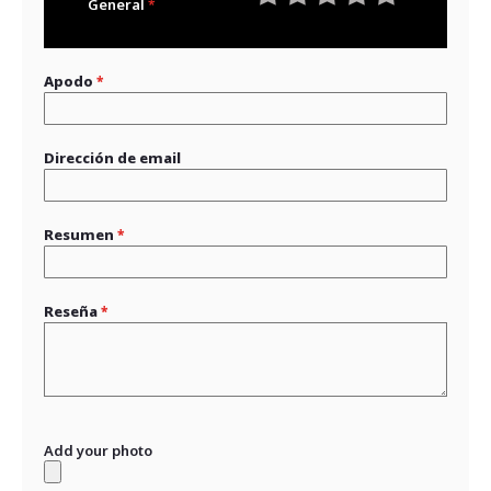
General
1
2
3
4
5
star
stars
stars
stars
stars
Apodo
Dirección de email
Resumen
Reseña
Add your photo