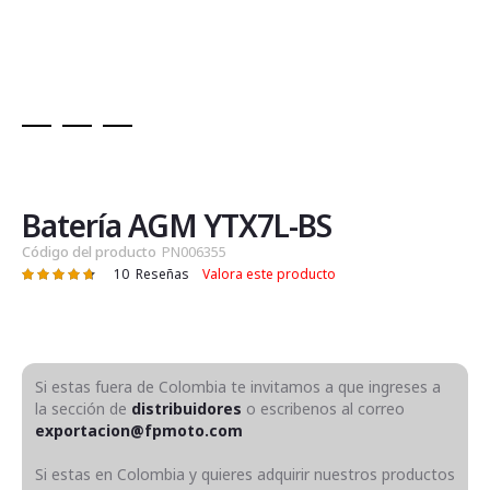
Saltar
al
comienzo
de
Batería AGM YTX7L-BS
la
Código del producto
PN006355
galería
10
Reseñas
Valora este producto
Valoración:
de
95
100
% of
imágenes
Si estas fuera de Colombia te invitamos a que ingreses a
la sección de
distribuidores
o escribenos al correo
exportacion@fpmoto.com
Si estas en Colombia y quieres adquirir nuestros productos