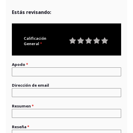
Estás revisando:
Calificación
General
1
2
3
4
5
star
stars
stars
stars
stars
Apodo
Dirección de email
Resumen
Reseña