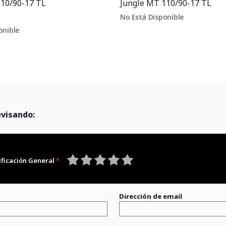
110/90-17 TL
Jungle MT 110/90-17 TL
No Está Disponible
onible
evisando:
ificación General
1
2
3
4
5
star
stars
stars
stars
stars
Dirección de email