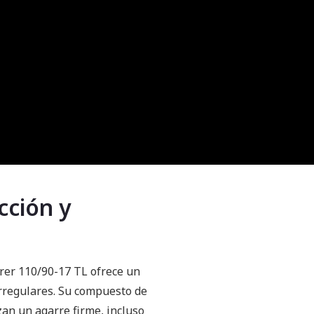
cción y
rer 110/90-17 TL ofrece un
rregulares. Su compuesto de
zan un agarre firme, incluso