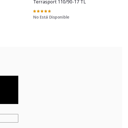
Terrasport 110/90-17 TL
Valoración:
97%
No Está Disponible