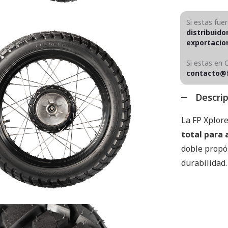
Si estas fue
distribuido
exportaci
Si estas en 
contacto@
Descri
La FP Xplor
total para 
doble propó
durabilidad.