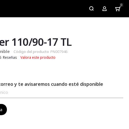
0
My Account
er 110/90-17 TL
nible
Código del producto
PN007946
6
Reseñas
Valora este producto
correo y te avisaremos cuando esté disponible