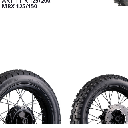
AKT TT R 125/200;
 MRX 125/150