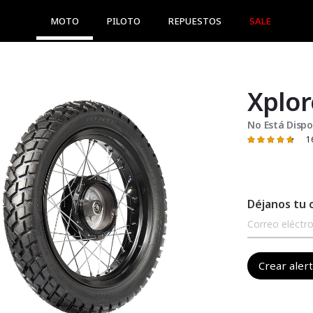
MOTO
PILOTO
REPUESTOS
SALE
Xplor
No Está Dispo
1
Valoración:
95
100
% of
Déjanos tu 