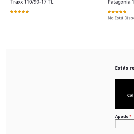
Traxx 110/90-17 TL
Patagonia 
Valoración:
Valoración:
95%
98%
No Está Disp
Estás r
Cal
Apodo