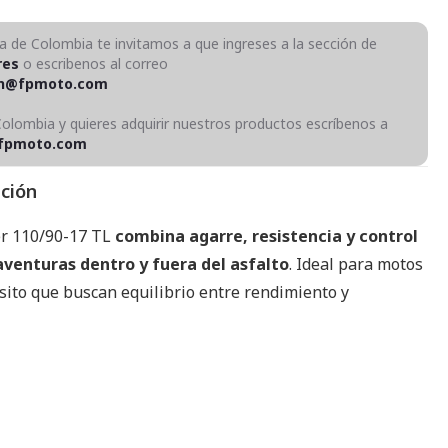
ra de Colombia te invitamos a que ingreses a la sección de
res
o escribenos al correo
on@fpmoto.com
Colombia y quieres adquirir nuestros productos escríbenos a
fpmoto.com
pción
er 110/90-17 TL
combina agarre, resistencia y control
aventuras dentro y fuera del asfalto
. Ideal para motos
sito que buscan equilibrio entre rendimiento y