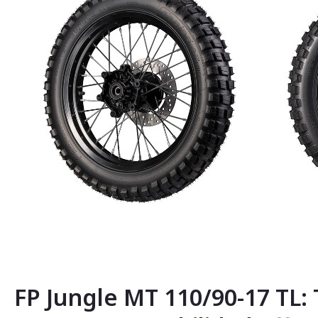
Saltar
al
comienzo
de
la
FP Jungle MT 110/90-17 TL: 
galería
de