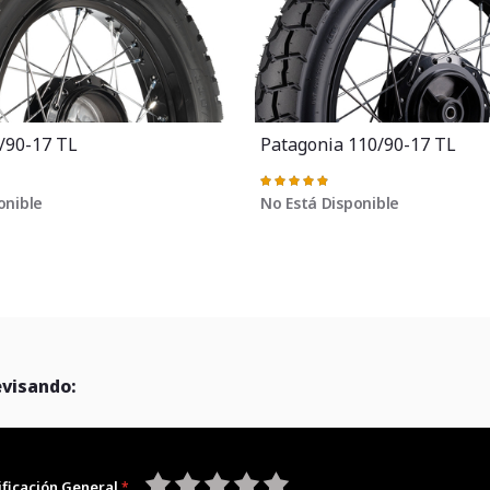
/90-17 TL
Patagonia 110/90-17 TL
Valoración:
98%
onible
No Está Disponible
evisando:
ificación General