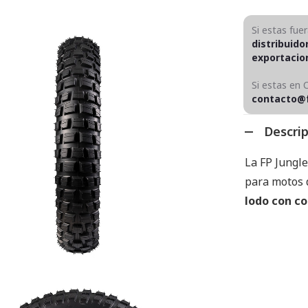
Si estas fue
distribuido
exportaci
Si estas en 
contacto@
Descri
La FP Jungl
para motos d
lodo con co