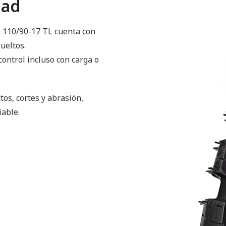
oad
T 110/90-17 TL cuenta con
ueltos.
ontrol incluso con carga o
os, cortes y abrasión,
iable.