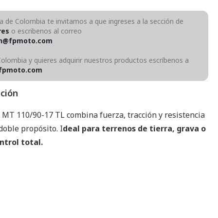
ra de Colombia te invitamos a que ingreses a la sección de
res
o escribenos al correo
on@fpmoto.com
Colombia y quieres adquirir nuestros productos escríbenos a
fpmoto.com
pción
e MT 110/90-17 TL combina fuerza, tracción y resistencia
oble propósito. I
deal para terrenos de tierra, grava o
ntrol total.