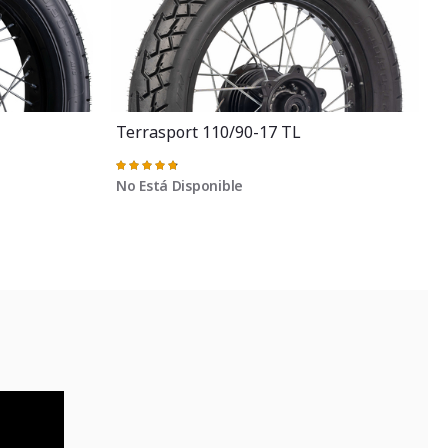
Terrasport 110/90-17 TL
Valoración:
97%
No Está Disponible