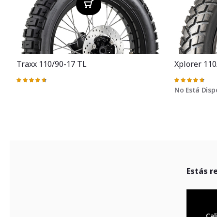
Traxx 110/90-17 TL
Xplorer 110
Valoración:
Valoración:
95%
95%
No Está Disp
Estás r
Cal