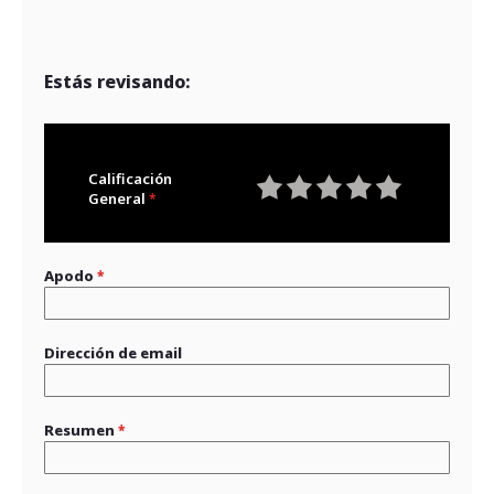
Estás revisando:
Calificación
General
1
2
3
4
5
star
stars
stars
stars
stars
Apodo
Dirección de email
Resumen