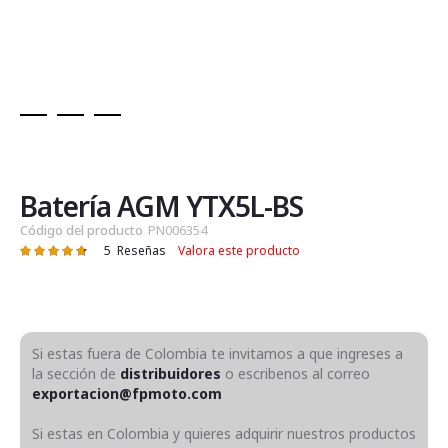
Saltar
al
comienzo
de
Batería AGM YTX5L-BS
la
Código del producto
PN006354
galería
5
Reseñas
Valora este producto
Valoración:
de
96
100
% of
imágenes
Si estas fuera de Colombia te invitamos a que ingreses a
la sección de
distribuidores
o escribenos al correo
exportacion@fpmoto.com
Si estas en Colombia y quieres adquirir nuestros productos