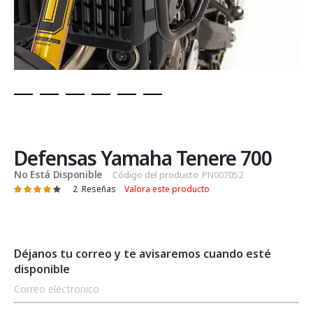
Saltar
al
comienzo
de
Defensas Yamaha Tenere 700
la
No Está Disponible
Código del producto
PN007052
galería
2
Reseñas
Valora este producto
Valoración:
de
80
100
% of
imágenes
Déjanos tu correo y te avisaremos cuando esté
disponible