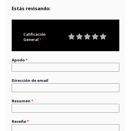
Estás revisando:
Calificación
General
1
2
3
4
5
star
stars
stars
stars
stars
Apodo
Dirección de email
Resumen
Reseña