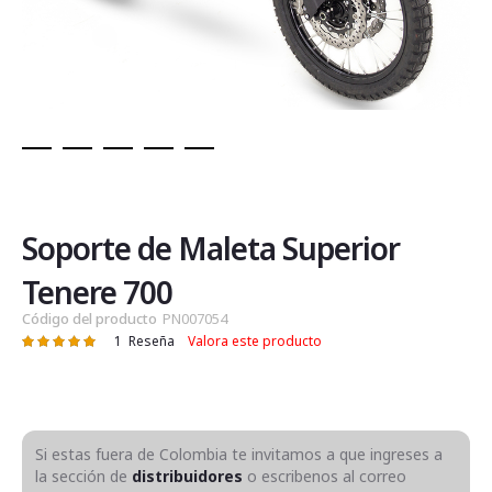
Saltar
al
comienzo
de
Soporte de Maleta Superior
la
galería
Tenere 700
de
Código del producto
PN007054
imágenes
1
Reseña
Valora este producto
Valoración:
100
100
% of
Si estas fuera de Colombia te invitamos a que ingreses a
la sección de
distribuidores
o escribenos al correo