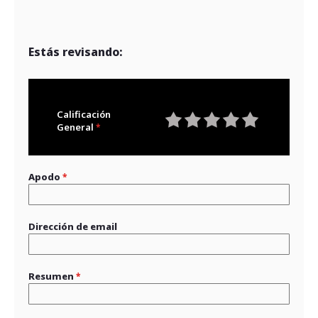
Estás revisando:
Calificación
General
1
2
3
4
5
star
stars
stars
stars
stars
Apodo
Dirección de email
Resumen