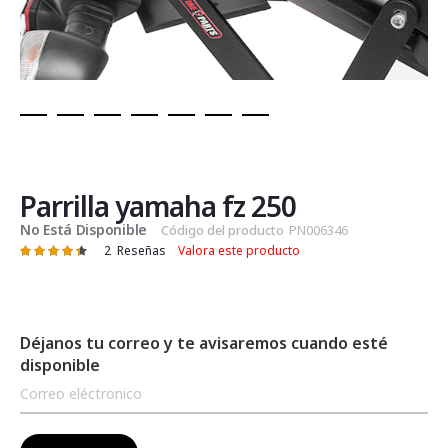
Saltar
al
comienzo
de
Parrilla yamaha fz 250
la
No Está Disponible
Código del producto
PN006346
galería
2
Reseñas
Valora este producto
Valoración:
de
90
100
% of
imágenes
Déjanos tu correo y te avisaremos cuando esté
disponible