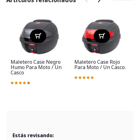
‹
›
Maletero Case Negro
Maletero Case Rojo
Humo Para Moto / Un
Para Moto / Un Casco.
Casco
Valoración:
V
99%
Valoración:
93%
Estás revisando: