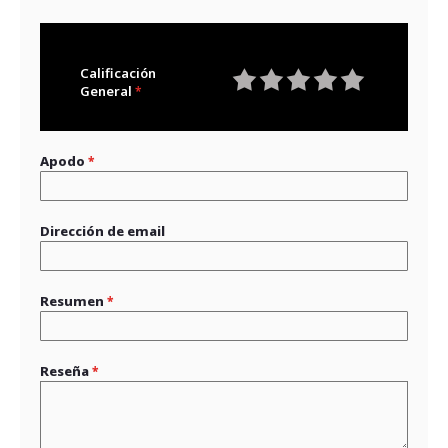
Calificación
General
1
2
3
4
5
star
stars
stars
stars
stars
Apodo
Dirección de email
Resumen
Reseña