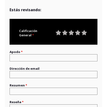
Estás revisando:
Calificación
General
1
2
3
4
5
star
stars
stars
stars
stars
Apodo
Dirección de email
Resumen
Reseña