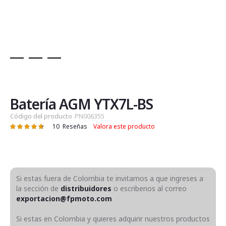
Saltar
al
comienzo
de
Batería AGM YTX7L-BS
la
Código del producto
PN006355
galería
10
Reseñas
Valora este producto
Valoración:
de
95
100
% of
imágenes
Si estas fuera de Colombia te invitamos a que ingreses a
la sección de
distribuidores
o escribenos al correo
exportacion@fpmoto.com
Si estas en Colombia y quieres adquirir nuestros productos