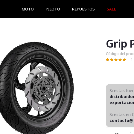
MOTO
PILOTO
REPUESTOS
SALE
Grip 
Código del pro
1
Valoración:
100
100
% of
Si estas fue
distribuido
exportaci
Si estas en 
contacto@