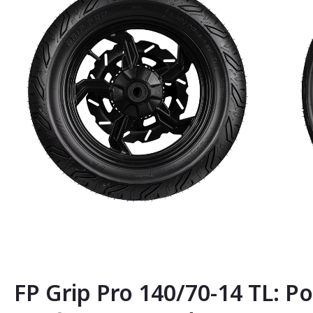
Saltar
al
comienzo
de
la
FP Grip Pro 140/70-14 TL: Po
galería
de