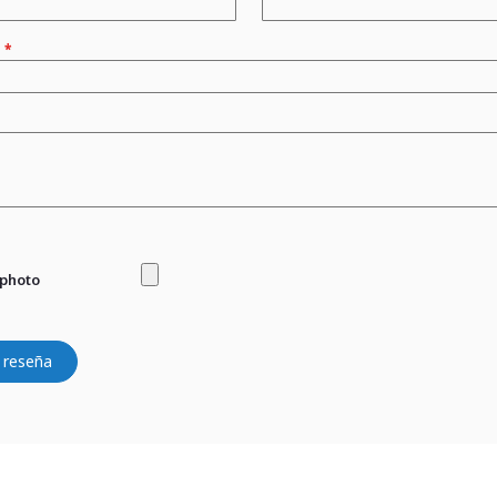
n
 photo
 reseña