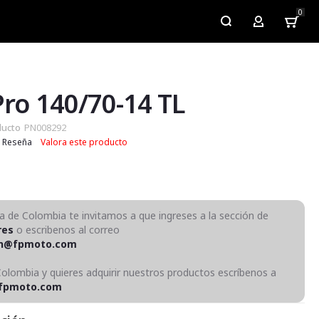
0
My Account
Pro 140/70-14 TL
ducto
PN008292
Reseña
Valora este producto
ra de Colombia te invitamos a que ingreses a la sección de
res
o escribenos al correo
on@fpmoto.com
Colombia y quieres adquirir nuestros productos escríbenos a
fpmoto.com