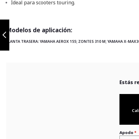
Ideal para scooters touring.
Kit ppf yamaha
aerox 155
Modelos de aplicación:
LLANTA TRASERA: YAMAHA AEROX 155; ZONTES 310 M; YAMAHA X-MAX3
Anterior
Estás r
Cal
Apodo