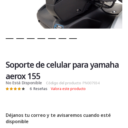
Saltar
al
comienzo
de
Soporte de celular para yamaha
la
galería
aerox 155
de
No Está Disponible
Código del producto
PN007934
imágenes
6
Reseñas
Valora este producto
Valoración:
87
100
% of
Déjanos tu correo y te avisaremos cuando esté
disponible