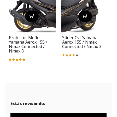
Protector Mofle
Slider Cvt Yamaha
Yamaha Aerox 155 /
Aerox 155 / Nmax
Nmax Connected /
Connected / Nmax 3
Nmax 3
Valoración:
80%
Valoración:
V
97%
Estás revisando: