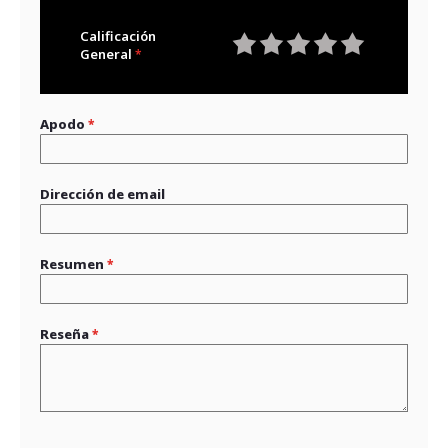
Calificación
General
1
2
3
4
5
star
stars
stars
stars
stars
Apodo
Dirección de email
Resumen
Reseña