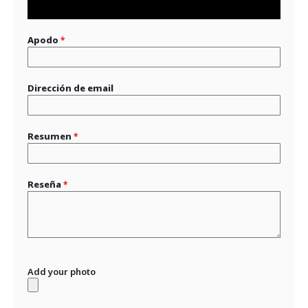
star
stars
stars
stars
stars
Apodo
Dirección de email
Resumen
Reseña
Add your photo