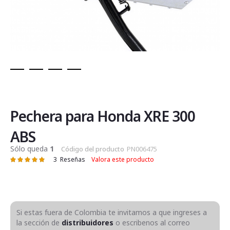
Saltar
al
comienzo
de
Pechera para Honda XRE 300
la
galería
ABS
de
Sólo queda
1
Código del producto
PN006475
imágenes
3
Reseñas
Valora este producto
Valoración:
100
100
% of
Si estas fuera de Colombia te invitamos a que ingreses a
la sección de
distribuidores
o escribenos al correo