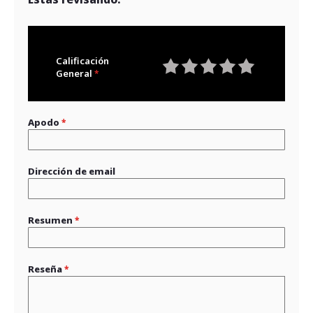
Calificación
General
1
2
3
4
5
star
stars
stars
stars
stars
Apodo
Dirección de email
Resumen
Reseña