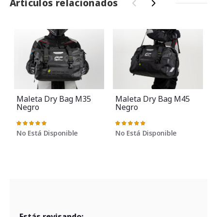
Artículos relacionados
‹
›
Maleta Dry Bag M35
Maleta Dry Bag M45
Negro
Negro
Valoración:
Valoración:
V
100%
100%
No Está Disponible
No Está Disponible
Estás revisando: