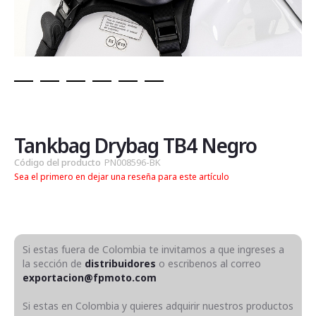
Saltar
al
comienzo
de
Tankbag Drybag TB4 Negro
la
Código del producto
PN008596-BK
galería
Sea el primero en dejar una reseña para este artículo
de
imágenes
Si estas fuera de Colombia te invitamos a que ingreses a
la sección de
distribuidores
o escribenos al correo
exportacion@fpmoto.com
Si estas en Colombia y quieres adquirir nuestros productos