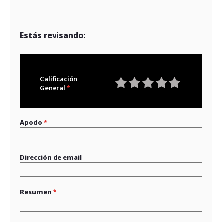
Estás revisando:
Calificación
General
1
2
3
4
5
star
stars
stars
stars
stars
Apodo
Dirección de email
Resumen