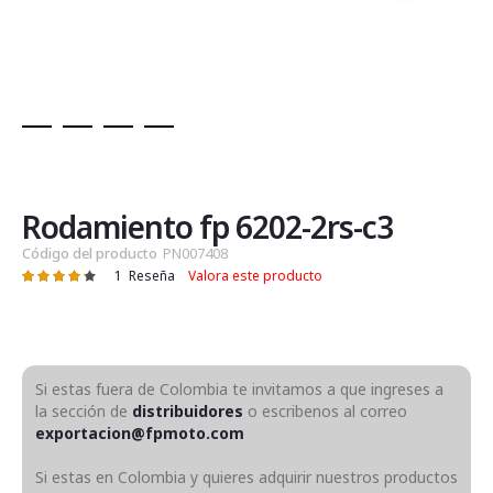
Saltar
al
comienzo
de
Rodamiento fp 6202-2rs-c3
la
Código del producto
PN007408
galería
1
Reseña
Valora este producto
Valoración:
de
87
100
% of
imágenes
Si estas fuera de Colombia te invitamos a que ingreses a
la sección de
distribuidores
o escribenos al correo
exportacion@fpmoto.com
Si estas en Colombia y quieres adquirir nuestros productos