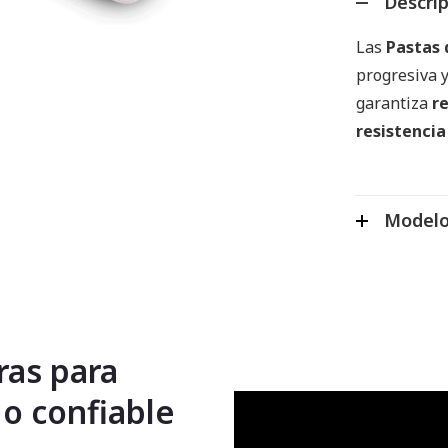
Descri
Las
Pastas 
progresiva y
garantiza
r
resistencia
Modelo
ras para
do confiable