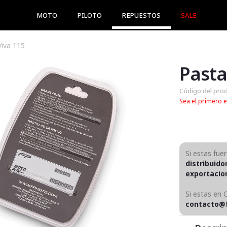
MOTO
PILOTO
REPUESTOS
SALE
Viva 115
Código del pro
Sea el primero e
Si estas fue
distribuido
exportaci
Si estas en 
contacto@