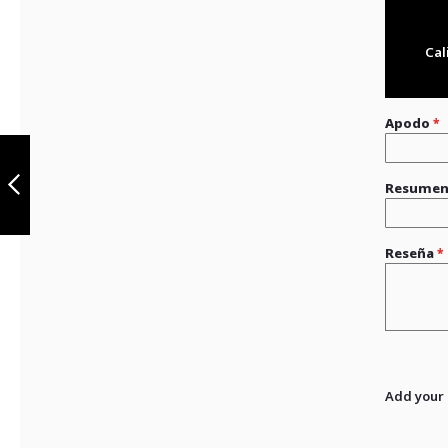
Cal
Apodo
Pastas de Freno
FP Del: XTZ150,
PCX160 ABS,
Resume
CRF250 Rally
Anterior
Reseña
Add your