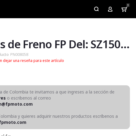
0
My Account
Pastas de Freno FP Del: SZ150RR, Viva 115
ducto
PN008058
n dejar una reseña para este artículo
ra de Colombia te invitamos a que ingreses a la sección de
res
o escribenos al correo
on@fpmoto.com
Colombia y quieres adquirir nuestros productos escríbenos a
fpmoto.com