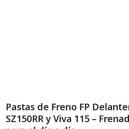
Saltar
al
comienzo
de
la
galería
de
imágenes
Pastas de Freno FP Delante
SZ150RR y Viva 115 – Frena