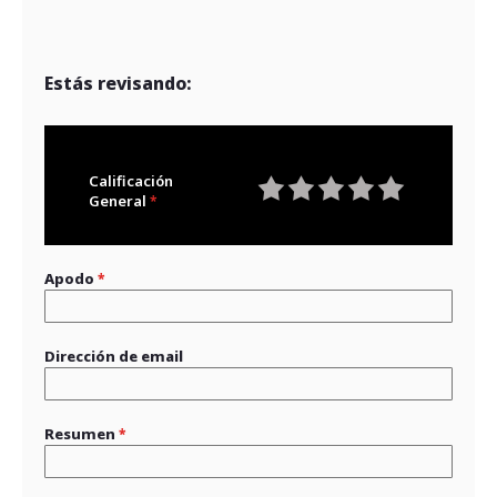
Estás revisando:
Calificación
General
1
2
3
4
5
star
stars
stars
stars
stars
Apodo
Dirección de email
Resumen