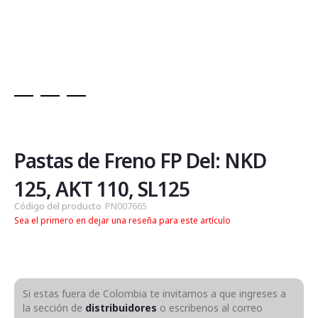
Saltar
al
comienzo
de
Pastas de Freno FP Del: NKD
la
galería
125, AKT 110, SL125
de
Código del producto
PN007665
imágenes
Sea el primero en dejar una reseña para este artículo
Si estas fuera de Colombia te invitamos a que ingreses a
la sección de
distribuidores
o escribenos al correo