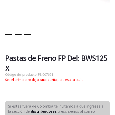
Saltar
al
comienzo
de
Pastas de Freno FP Del: BWS125
la
galería
X
de
Código del producto
PN007671
imágenes
Sea el primero en dejar una reseña para este artículo
Si estas fuera de Colombia te invitamos a que ingreses a
la sección de
distribuidores
o escribenos al correo