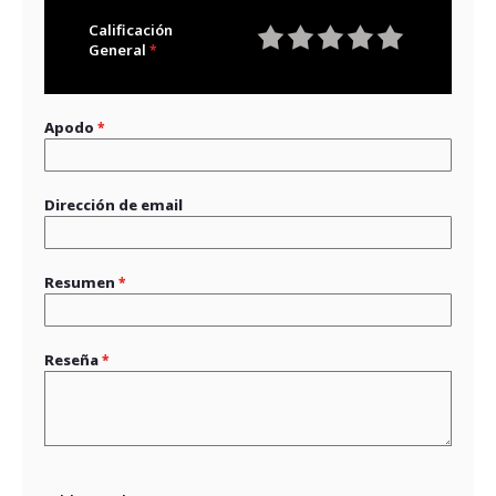
Calificación
General
1
2
3
4
5
star
stars
stars
stars
stars
Apodo
Dirección de email
Resumen
Reseña