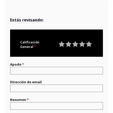
Estás revisando:
Calificación
General
1
2
3
4
5
star
stars
stars
stars
stars
Apodo
Dirección de email
Resumen