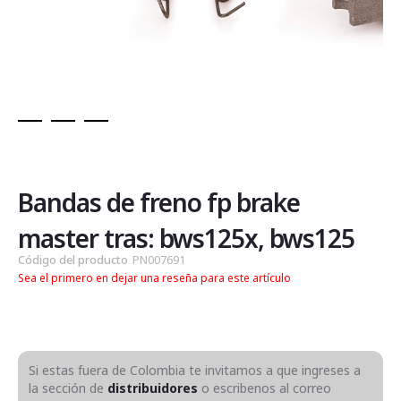
Saltar
al
comienzo
de
Bandas de freno fp brake
la
galería
master tras: bws125x, bws125
de
Código del producto
PN007691
imágenes
Sea el primero en dejar una reseña para este artículo
Si estas fuera de Colombia te invitamos a que ingreses a
la sección de
distribuidores
o escribenos al correo