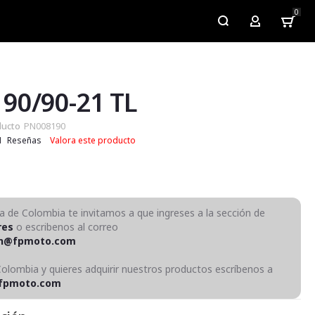
0
My Account
 90/90-21 TL
ducto
PN008190
1
Reseñas
Valora este producto
ra de Colombia te invitamos a que ingreses a la sección de
res
o escribenos al correo
on@fpmoto.com
Colombia y quieres adquirir nuestros productos escríbenos a
fpmoto.com