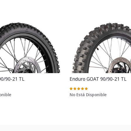
90/90-21 TL
Enduro GOAT 90/90-21 TL
Valoración:
97%
onible
No Está Disponible