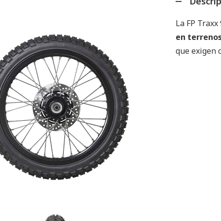
Descri
La FP Traxx
en terrenos 
que exigen c