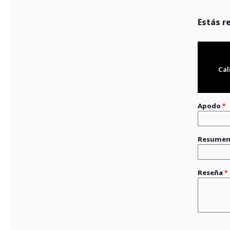
Estás r
Cal
Apodo
Resume
Reseña