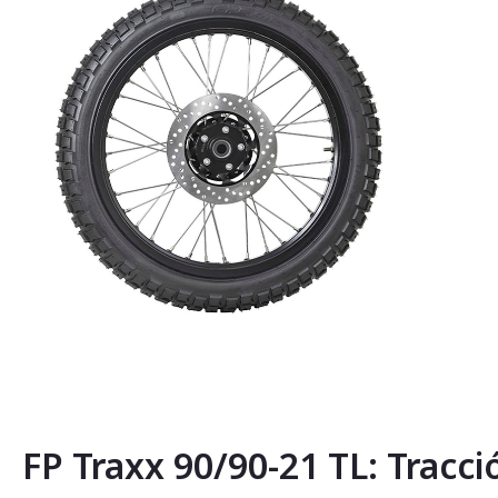
Saltar
al
comienzo
de
la
FP Traxx 90/90-21 TL: Tracci
galería
de