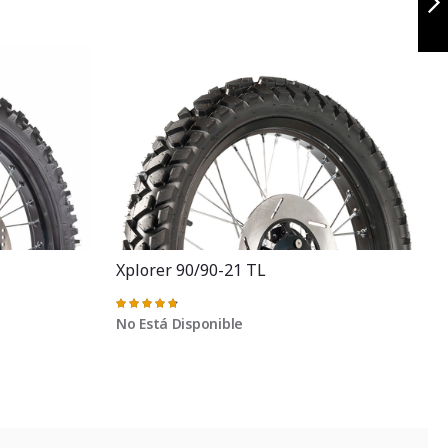
Siguiente
Xplorer 90/90-21 TL
Valoración:
96%
No Está Disponible