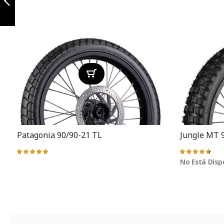
Anterior
Patagonia 90/90-21 TL
Jungle MT 
Valoración:
Valoración:
100%
93%
No Está Disp