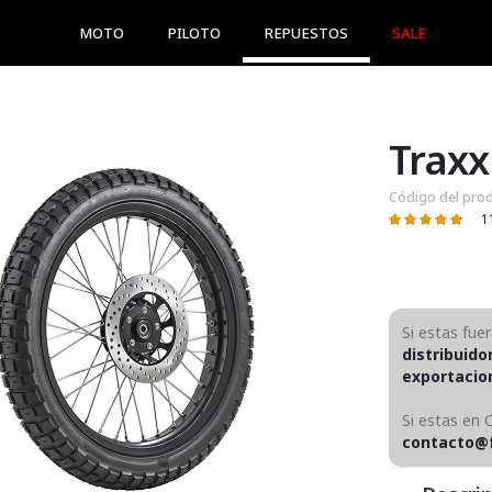
MOTO
PILOTO
REPUESTOS
SALE
Traxx
Código del pro
1
Valoración:
97
100
% of
Si estas fue
distribuido
exportaci
Si estas en 
contacto@