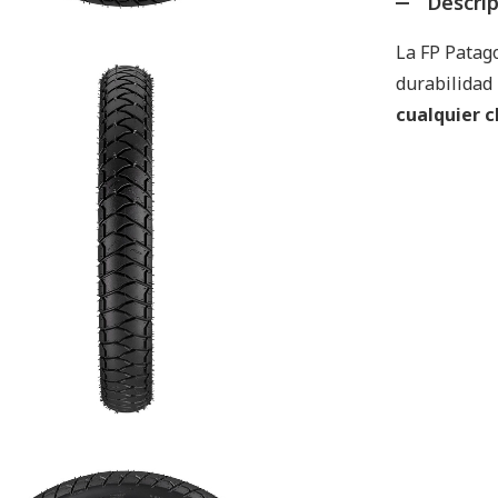
Descri
La FP Patago
durabilidad 
cualquier c