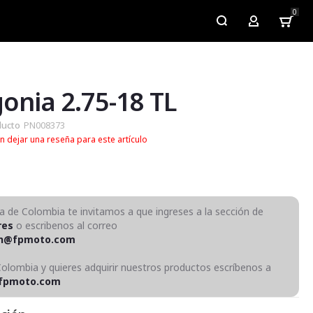
0
My Account
onia 2.75-18 TL
ducto
PN008373
n dejar una reseña para este artículo
ra de Colombia te invitamos a que ingreses a la sección de
res
o escribenos al correo
on@fpmoto.com
Colombia y quieres adquirir nuestros productos escríbenos a
fpmoto.com