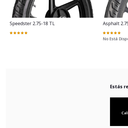
Speedster 2.75-18 TL
Asphalt 2.7
Valoración:
Valoración:
100%
100%
No Está Disp
Estás r
Cal