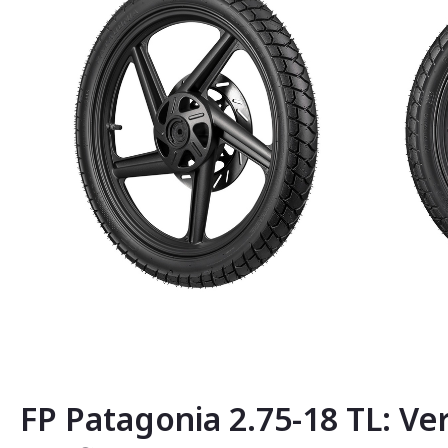
Saltar
al
comienzo
de
la
FP Patagonia 2.75-18 TL: Ver
galería
de