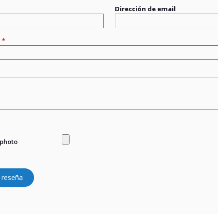
Dirección de email
n
 photo
 reseña