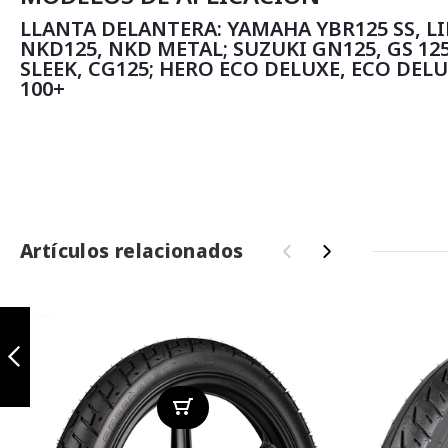
LLANTA DELANTERA: YAMAHA YBR125 SS, LI
NKD125, NKD METAL; SUZUKI GN125, GS 12
SLEEK, CG125; HERO ECO DELUXE, ECO DELU
100+
Artículos relacionados
‹
›
Xplorer 2.75-17
TL
Anterior