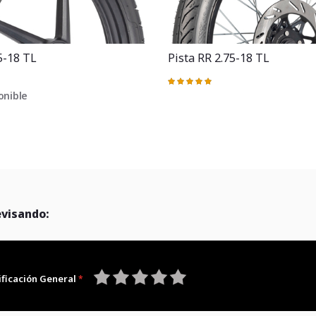
5-18 TL
Pista RR 2.75-18 TL
Valoración:
100%
onible
evisando:
ificación General
1
2
3
4
5
star
stars
stars
stars
stars