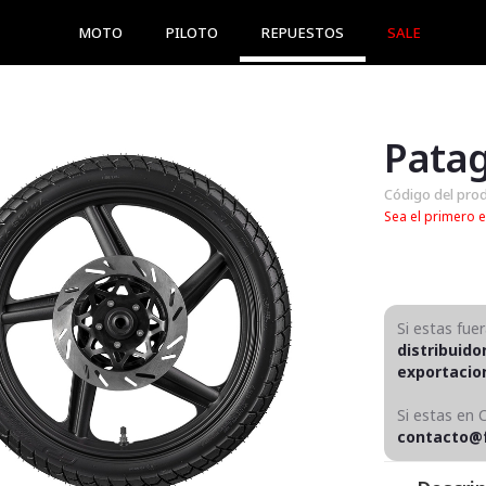
MOTO
PILOTO
REPUESTOS
SALE
Patag
Código del pro
Sea el primero e
Si estas fue
distribuido
exportaci
Si estas en 
contacto@