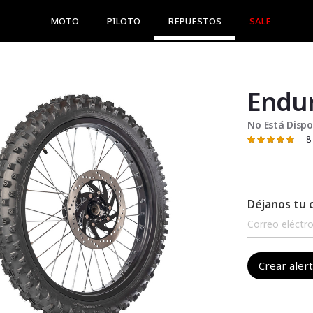
MOTO
PILOTO
REPUESTOS
SALE
Endur
No Está Dispo
8
Valoración:
97
100
% of
Déjanos tu 