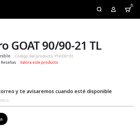
0
My Account
o GOAT 90/90-21 TL
nible
Código del producto
PN008193
Reseñas
Valora este producto
correo y te avisaremos cuando esté disponible