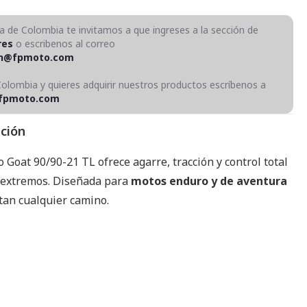
ra de Colombia te invitamos a que ingreses a la sección de
res
o escribenos al correo
on@fpmoto.com
Colombia y quieres adquirir nuestros productos escríbenos a
fpmoto.com
pción
 Goat 90/90-21 TL ofrece agarre, tracción y control total
 extremos. Diseñada para
motos enduro y de aventura
tan cualquier camino.