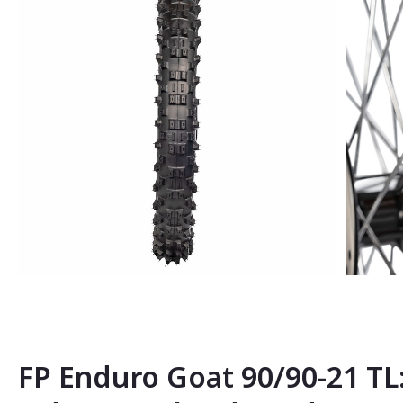
Saltar
al
comienzo
de
la
FP Enduro Goat 90/90-21 TL
galería
de