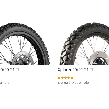
90/90-21 TL
Xplorer 90/90-21 TL
Valoración:
96%
onible
No Está Disponible