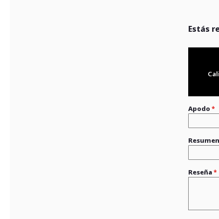
Estás r
Cal
Apodo
Resume
Reseña