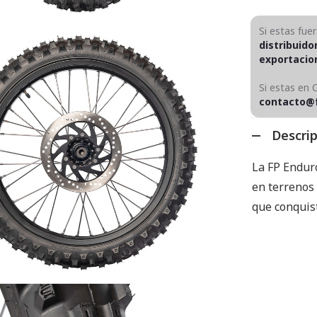
Si estas fue
distribuido
exportaci
Si estas en 
contacto@
Descri
La FP Enduro
en terrenos
que conquis