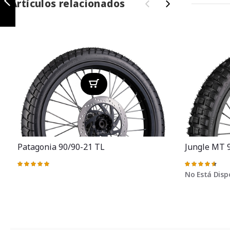
Artículos relacionados
‹
›
Anterior
Patagonia 90/90-21 TL
Jungle MT 
Valoración:
Valoración:
100%
93%
No Está Disp