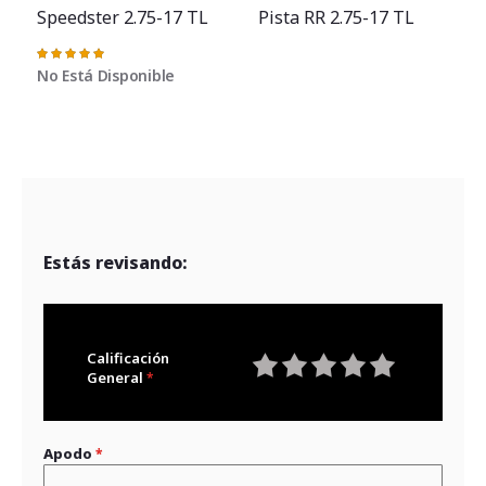
Speedster 2.75-17 TL
Pista RR 2.75-17 TL
Valoración:
100%
No Está Disponible
Estás revisando:
Calificación
General
1
2
3
4
5
star
stars
stars
stars
stars
Apodo