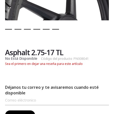
Saltar
al
comienzo
de
Asphalt 2.75-17 TL
la
No Está Disponible
Código del producto
PN008041
galería
Sea el primero en dejar una reseña para este artículo
de
imágenes
Déjanos tu correo y te avisaremos cuando esté
disponible