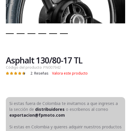
Saltar
al
comienzo
de
Asphalt 130/80-17 TL
la
Código del producto
PN007942
galería
2
Reseñas
Valora este producto
Valoración:
de
93
100
% of
imágenes
Si estas fuera de Colombia te invitamos a que ingreses a
la sección de
distribuidores
o escribenos al correo
exportacion@fpmoto.com
Si estas en Colombia y quieres adquirir nuestros productos