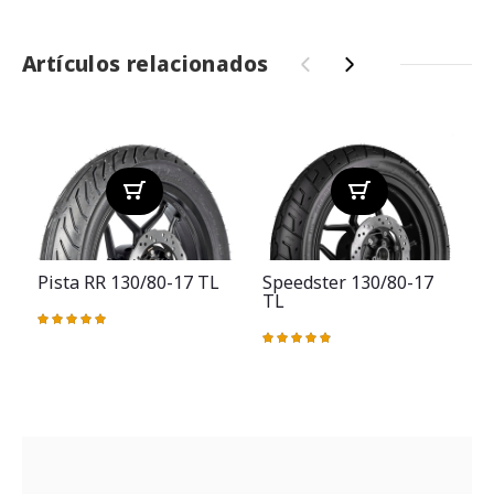
Artículos relacionados
‹
›
Pista RR 130/80-17 TL
Speedster 130/80-17
TL
Valoración:
100%
Valoración:
V
98%