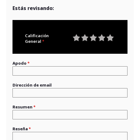
Estás revisando:
Calificación
General
1
2
3
4
5
star
stars
stars
stars
stars
Apodo
Dirección de email
Resumen
Reseña