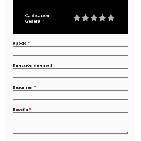
Calificación
General
1
2
3
4
5
star
stars
stars
stars
stars
Apodo
Dirección de email
Resumen
Reseña