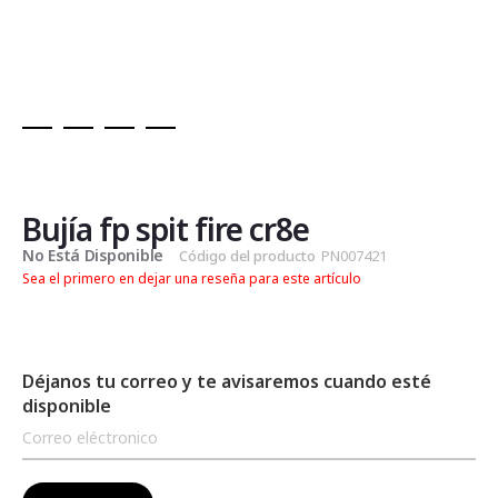
Saltar
al
comienzo
de
Bujía fp spit fire cr8e
la
No Está Disponible
Código del producto
PN007421
galería
Sea el primero en dejar una reseña para este artículo
de
imágenes
Déjanos tu correo y te avisaremos cuando esté
disponible