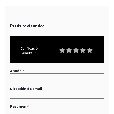
Estás revisando:
Calificación
General
1
2
3
4
5
star
stars
stars
stars
stars
Apodo
Dirección de email
Resumen