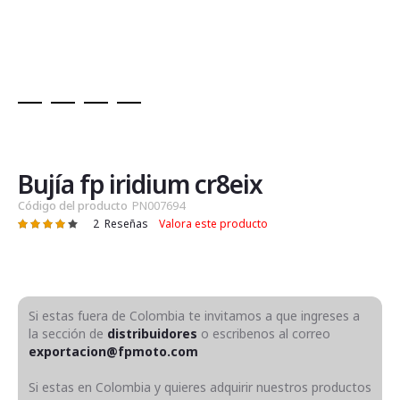
Saltar
al
comienzo
de
Bujía fp iridium cr8eix
la
Código del producto
PN007694
galería
2
Reseñas
Valora este producto
Valoración:
de
83
100
% of
imágenes
Si estas fuera de Colombia te invitamos a que ingreses a
la sección de
distribuidores
o escribenos al correo
exportacion@fpmoto.com
Si estas en Colombia y quieres adquirir nuestros productos