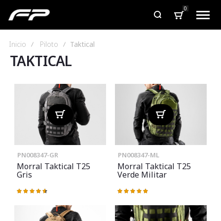
0
Inicio
Piloto
Taktical
TAKTICAL
PN008347-GR
PN008347-ML
Morral Taktical T25
Morral Taktical T25
Gris
Verde Militar
Valoración:
Valoración:
93%
100%