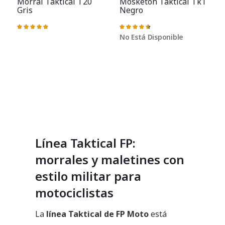
Morral Taktical T20
Mosketon Taktical Tk1
Gris
Negro
Valoración:
Valoración:
100%
93%
No Está Disponible
Línea Taktical FP:
morrales y maletines con
estilo militar para
motociclistas
La
línea Taktical de FP Moto
está