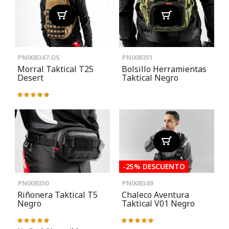
PN008347-DS
PN008351
Morral Taktical T25
Bolsillo Herramientas
Desert
Taktical Negro
Valoración:
95%
-25% DESCUENTO
PN008350
PN008349
Riñonera Taktical T5
Chaleco Aventura
Negro
Taktical V01 Negro
Valoración:
Valoración:
98%
100%