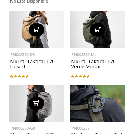
No Está Disponible
PN008380-DS
PN008380-ML
Morral Taktical T20
Morral Taktical T20
Desert
Verde Militar
Valoración:
Valoración:
100%
100%
PN008380-GR
PN008352