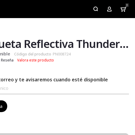
0
My Account
Chaqueta Reflectiva Thunder Dark Grey
nible
Código del producto
PN008724
Reseña
Valora este producto
correo y te avisaremos cuando esté disponible