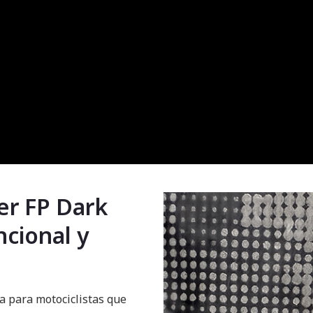
er FP Dark
cional y
a para motociclistas que