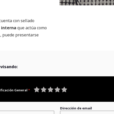
 cuenta con sellado
 interna
que actúa como
s, puede presentarse
evisando:
ificación General
1
2
3
4
5
star
stars
stars
stars
stars
Dirección de email