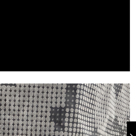
Impermeable
mujer Cyclone
soft blue