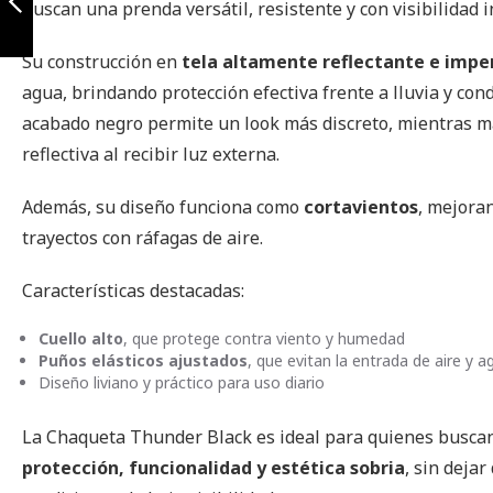
buscan una prenda versátil, resistente y con visibilidad in
Grey
Anterior
Su construcción en
tela altamente reflectante e imp
agua, brindando protección efectiva frente a lluvia y con
acabado negro permite un look más discreto, mientras m
reflectiva al recibir luz externa.
Además, su diseño funciona como
cortavientos
, mejora
trayectos con ráfagas de aire.
Características destacadas:
Cuello alto
, que protege contra viento y humedad
Puños elásticos ajustados
, que evitan la entrada de aire y a
Diseño liviano y práctico para uso diario
La Chaqueta Thunder Black es ideal para quienes buscan
protección, funcionalidad y estética sobria
, sin dejar