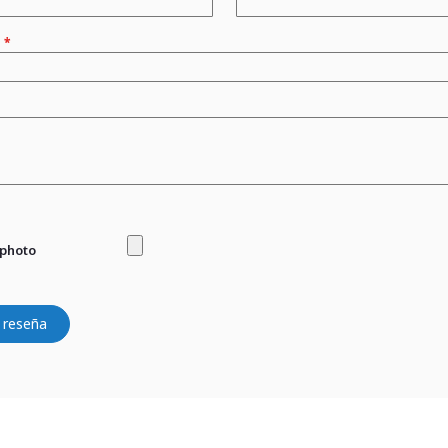
n
 photo
 reseña