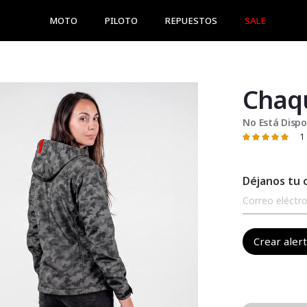
MOTO
PILOTO
REPUESTOS
SALE
No Está Dispo
1
Valoración:
100
100
% of
Déjanos tu 