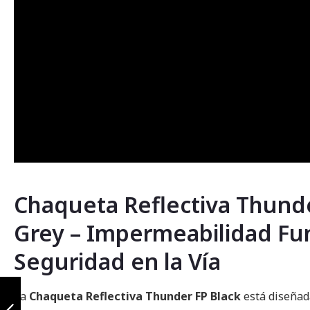
Chaqueta Reflectiva Thund
Grey – Impermeabilidad Fun
Seguridad en la Vía
Chaqueta
Reflectiva
La
Chaqueta Reflectiva Thunder FP Black
está diseñad
Thunder Light