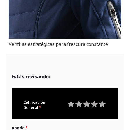
Ventilas estratégicas para frescura constante
Estás revisando:
Calificación
General
1
2
3
4
5
star
stars
stars
stars
stars
Apodo