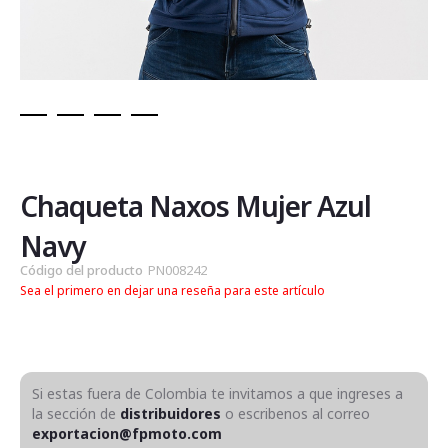
Saltar
al
comienzo
de
Chaqueta Naxos Mujer Azul
la
galería
Navy
de
Código del producto
PN008242
imágenes
Sea el primero en dejar una reseña para este artículo
Si estas fuera de Colombia te invitamos a que ingreses a
la sección de
distribuidores
o escribenos al correo
exportacion@fpmoto.com