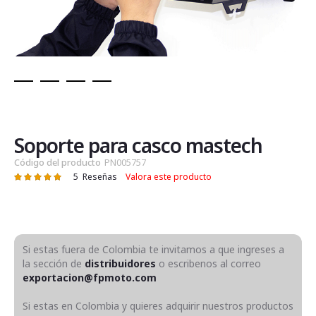
Saltar
al
comienzo
de
Soporte para casco mastech
la
Código del producto
PN005757
galería
5
Reseñas
Valora este producto
Valoración:
de
100
100
% of
imágenes
Si estas fuera de Colombia te invitamos a que ingreses a
la sección de
distribuidores
o escribenos al correo
exportacion@fpmoto.com
Si estas en Colombia y quieres adquirir nuestros productos