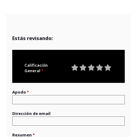
Estás revisando:
Calificación
General
1
2
3
4
5
star
stars
stars
stars
stars
Apodo
Dirección de email
Resumen