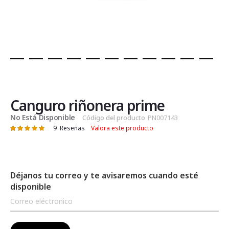
Saltar
al
comienzo
de
Canguro riñonera prime
la
No Está Disponible
Código del producto
PN007143
galería
9
Reseñas
Valora este producto
Valoración:
de
99
100
% of
imágenes
Déjanos tu correo y te avisaremos cuando esté
disponible