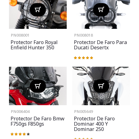
PN008001
PN008018
Protector Faro Royal
Protector De Faro Para
Enfield Hunter 350
Ducati Desertx
Valoración:
100%
PN006404
PN005649
Protector De Faro Bmw
Protector De Faro
F750gs F850gs
Dominar 400 Y
Dominar 250
Valoración:
87%