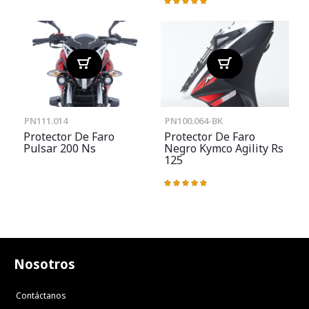
Valoración:
100%
PN111.014
PN100.064-BK
Protector De Faro
Protector De Faro
Pulsar 200 Ns
Negro Kymco Agility Rs
125
Valoración:
100%
Nosotros
Contáctanos