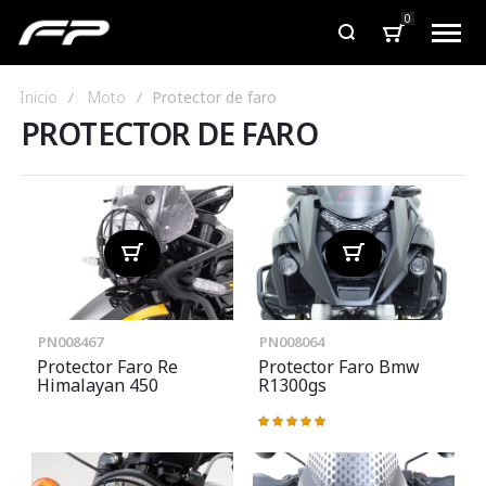
0
Inicio
Moto
Protector de faro
PROTECTOR DE FARO
PN008467
PN008064
Protector Faro Re
Protector Faro Bmw
Himalayan 450
R1300gs
Valoración:
100%