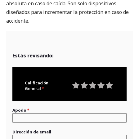
absoluta en caso de caída. Son solo dispositivos
diseñados para incrementar la protección en caso de
accidente.
Estás revisando:
Calificación
General
1
2
3
4
5
star
stars
stars
stars
stars
Apodo
Dirección de email