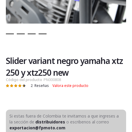
Saltar
al
comienzo
de
Slider variant negro yamaha xtz
la
galería
250 y xtz250 new
de
Código del producto
PN000808
imágenes
2
Reseñas
Valora este producto
Valoración:
90
100
% of
Si estas fuera de Colombia te invitamos a que ingreses a
la sección de
distribuidores
o escribenos al correo
exportacion@fpmoto.com