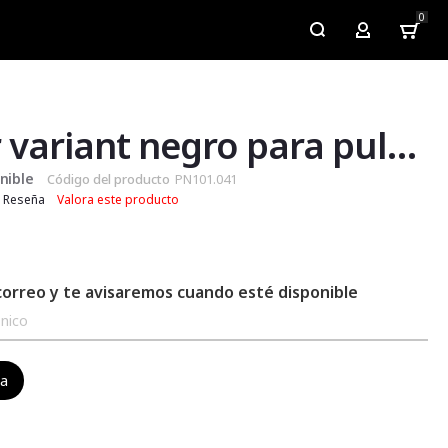
0
My Account
Slider variant negro para pulsar
nible
Código del producto
PN101.041
Reseña
Valora este producto
correo y te avisaremos cuando esté disponible