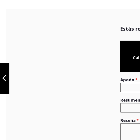
Estás r
Cal
Slider variant
negro discover
125 st
Apodo
Anterior
Resume
Reseña