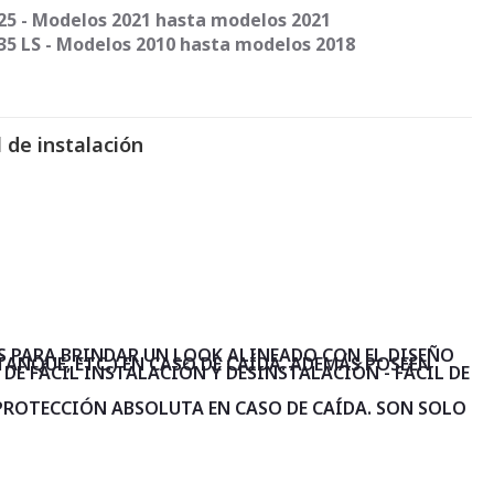
25 - Modelos 2021 hasta modelos 2021
5 LS - Modelos 2010 hasta modelos 2018
 de instalación
OS PARA BRINDAR UN LOOK ALINEADO CON EL DISEÑO
TANQUE, ETC.) EN CASO DE CAÍDA. ADEMÁS POSEEN
 DE FÁCIL INSTALACIÓN Y DESINSTALACIÓN - FÁCIL DE
 PROTECCIÓN ABSOLUTA EN CASO DE CAÍDA. SON SOLO