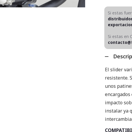
Si estas fue
distribuido
exportaci
Si estas en 
contacto@
Descri
El slider va
resistente.
unos patines
encargados d
impacto sobr
instalar ya 
intercambia
COMPATIBI