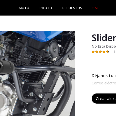
MOTO
PILOTO
REPUESTOS
SALE
No Está Dispo
1
Valoración:
93
100
% of
Déjanos tu 