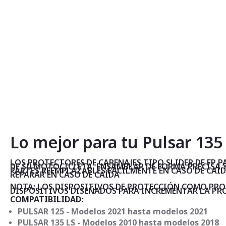
Lo mejor para tu Pulsar 135 
LOS PROTECTORES DE CARENAJES TIPO SLIDER DE FP
DE SU MOTOCICLETA, ENSAMBLAR DE FORMA PRECISA Y 
PARTES REEMPLAZABLES FÁCILMENTE EN CASO DE CAÍDA
REPARAR EN CASO DE CAÍDA
NOTA: LOS DISPOSITIVOS DE PROTECCIÓN COMO PROT
DISPOSITIVOS DISEÑADOS PARA INCREMENTAR LA PRO
COMPATIBILIDAD:
PULSAR 125 - Modelos 2021 hasta modelos 2021
PULSAR 135 LS - Modelos 2010 hasta modelos 2018