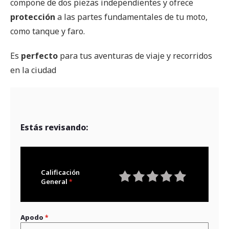
compone de dos piezas independientes y ofrece
protección
a las partes fundamentales de tu moto,
como tanque y faro.
Es
perfecto
para tus aventuras de viaje y recorridos
en la ciudad
Estás revisando:
Calificación
General
1
2
3
4
5
star
stars
stars
stars
stars
Apodo