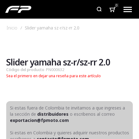
0
Inicio
Slider yamaha sz-r/sz-rr 2.0
Saltar
Saltar
al
al
final
comienzo
de
de
Slider yamaha sz-r/sz-rr 2.0
la
la
Código del producto
PN000632
galería
galería
Sea el primero en dejar una reseña para este artículo
de
de
imágenes
imágenes
Si estas fuera de Colombia te invitamos a que ingreses a
la sección de
distribuidores
o escribenos al correo
exportacion@fpmoto.com
Si estas en Colombia y quieres adquirir nuestros productos
escríbenos a
contacto@fpmoto.com