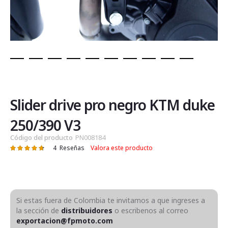
Saltar
al
comienzo
de
Slider drive pro negro KTM duke
la
galería
250/390 V3
de
Código del producto
PN008184
imágenes
4
Reseñas
Valora este producto
Valoración:
95
100
% of
Si estas fuera de Colombia te invitamos a que ingreses a
la sección de
distribuidores
o escribenos al correo
exportacion@fpmoto.com