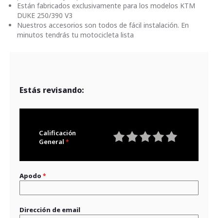
Están fabricados exclusivamente para los modelos KTM
DUKE 250/390 V3
Nuestros accesorios son todos de fácil instalación. En
minutos tendrás tu motocicleta lista
Estás revisando:
Calificación
General
1
2
3
4
5
star
stars
stars
stars
stars
Apodo
Dirección de email