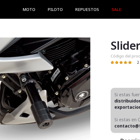
MOTO
PILOTO
REPUESTOS
SALE
Código del pro
2
Valoración:
97
100
% of
Si estas fue
distribuido
exportaci
Si estas en 
contacto@