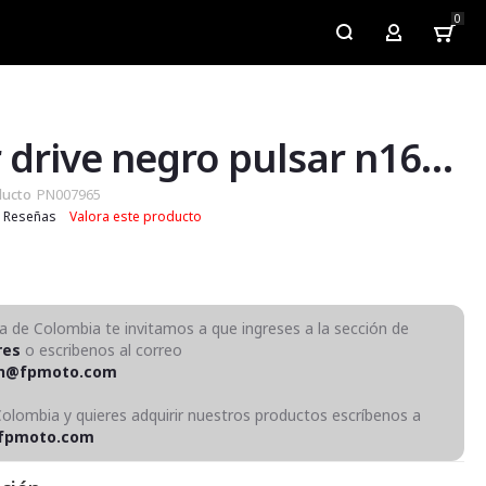
0
My Account
Slider drive negro pulsar n160/n250
ducto
PN007965
Reseñas
Valora este producto
ra de Colombia te invitamos a que ingreses a la sección de
res
o escribenos al correo
on@fpmoto.com
Colombia y quieres adquirir nuestros productos escríbenos a
fpmoto.com