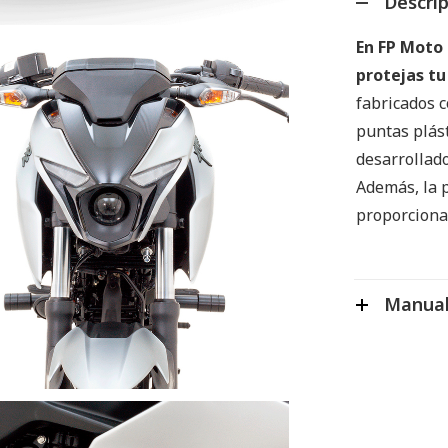
Descri
En FP Moto 
protejas tu
fabricados c
puntas plás
desarrollad
Además, la p
proporcionan
Manual