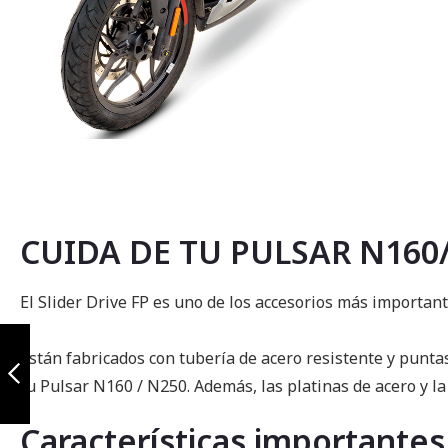
Saltar
al
comienzo
de
la
CUIDA DE TU PULSAR N160
galería
de
imágenes
El Slider Drive FP es uno de los accesorios más important
Defensa tubular
akt tt ds 200 / 200
Están fabricados con tubería de acero resistente y punta
rally
tu Pulsar N160 / N250. Además, las platinas de acero y la 
Anterior
Características importantes 