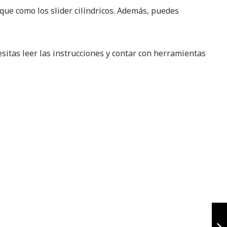
que como los slider cilíndricos. Además, puedes
sitas leer las instrucciones y contar con herramientas
Defensa tubular
akt tt ds 200 / 200
rally