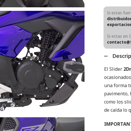
Si estas fue
distribuido
exportaci
Si estas en 
contacto@
Descri
El Slider
2Dr
ocasionados 
una forma tr
pavimento, 
como los sli
de caída lo 
IMPORTAN