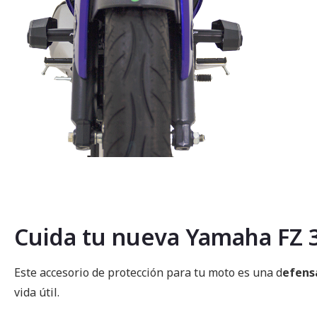
Saltar
al
comienzo
de
la
Cuida tu nueva Yamaha FZ 3.
galería
de
imágenes
Este accesorio de protección para tu moto es una d
efensa
vida útil.