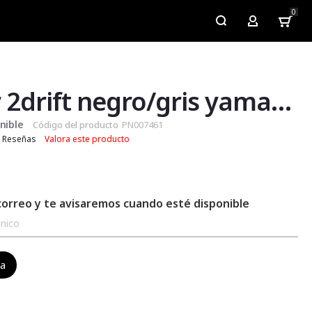
0
My Account
Slider 2drift negro/gris yamaha fz 3.0
nible
Código del producto
PN007461
Reseñas
Valora este producto
correo y te avisaremos cuando esté disponible