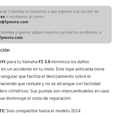
ra de Colombia te invitamos a que ingreses a la sección de
res
o escribenos al correo
on@fpmoto.com
Colombia y quieres adquirir nuestros productos escríbenos a
fpmoto.com
pción
ift
para tu Yamaha
FZ 3.0
minimiza los daños
en un accidente en tu moto. Este tope anticaída tiene
iangular que facilita el deslizamiento sobre el
haciendo que resbale y no se atranque con facilidad
ders cilíndricos. Sus puntas son intercambiables en caso
que disminuye el costo de reparación.
TE:
Solo compatible hasta el modelo 2024