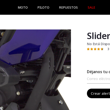
MOTO
PILOTO
REPUESTOS
SALE
No Está Dispo
3
Valoración:
93
100
% of
Déjanos tu 