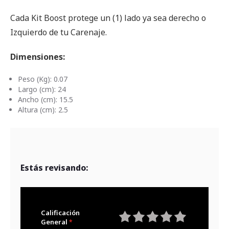
Cada Kit Boost protege un (1) lado ya sea derecho o
Izquierdo de tu Carenaje.
Dimensiones:
Peso (Kg): 0.07
Largo (cm): 24
Ancho (cm): 15.5
Altura (cm): 2.5
Estás revisando:
Calificación
General
1
2
3
4
5