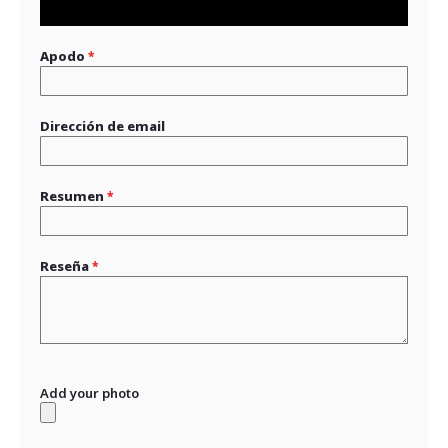
star
stars
stars
stars
stars
Apodo
Dirección de email
Resumen
Reseña
Add your photo