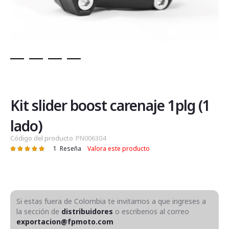
Saltar
al
comienzo
de
Kit slider boost carenaje 1plg (1
la
galería
lado)
de
Código del producto
PN006304
imágenes
1
Reseña
Valora este producto
Valoración:
100
100
% of
Si estas fuera de Colombia te invitamos a que ingreses a
la sección de
distribuidores
o escribenos al correo
exportacion@fpmoto.com