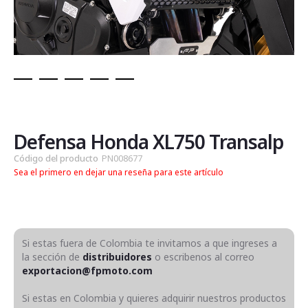
Saltar
al
comienzo
de
Defensa Honda XL750 Transalp
la
Código del producto
PN008677
galería
Sea el primero en dejar una reseña para este artículo
de
imágenes
Si estas fuera de Colombia te invitamos a que ingreses a
la sección de
distribuidores
o escribenos al correo
exportacion@fpmoto.com
Si estas en Colombia y quieres adquirir nuestros productos