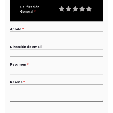
Calificación
General
1
2
3
4
5
star
stars
stars
stars
stars
Apodo
Dirección de email
Resumen
Reseña