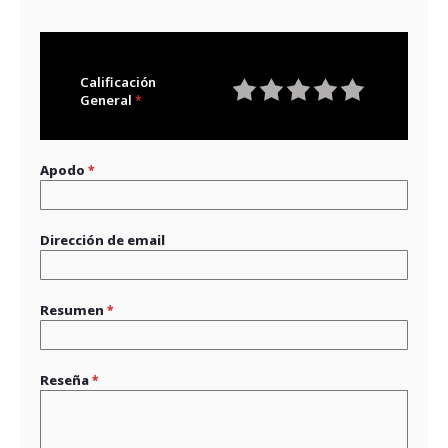
Calificación
General
1
2
3
4
5
star
stars
stars
stars
stars
Apodo
Dirección de email
Resumen
Reseña