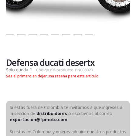
Saltar
al
comienzo
de
Defensa ducati desertx
la
Sólo queda
1
Código del producto
PN008023
galería
Sea el primero en dejar una reseña para este artículo
de
imágenes
Si estas fuera de Colombia te invitamos a que ingreses a
la sección de
distribuidores
o escribenos al correo
exportacion@fpmoto.com
Si estas en Colombia y quieres adquirir nuestros productos