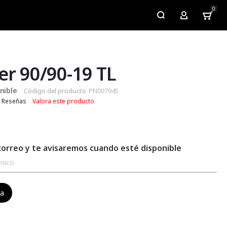
0
My Account
er 90/90-19 TL
nible
Código del producto
PN007945
Reseñas
Valora este producto
correo y te avisaremos cuando esté disponible