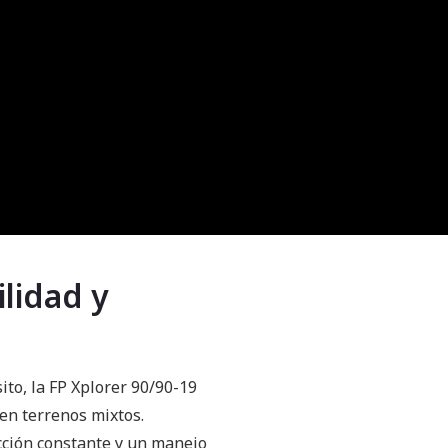
ilidad y
to, la FP Xplorer 90/90-19
 en terrenos mixtos.
cción constante y un manejo