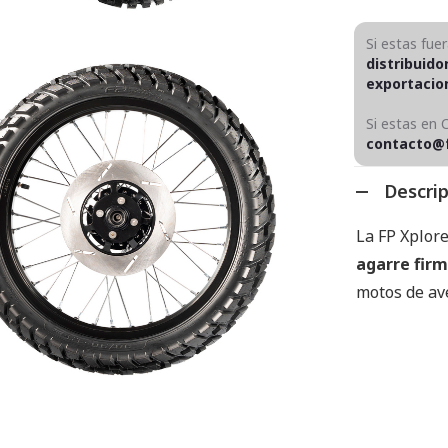
Si estas fue
distribuido
exportaci
Si estas en 
contacto@
Descri
La FP Xplore
agarre firm
motos de ave