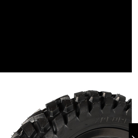
Xplorer 110/90-17
TL