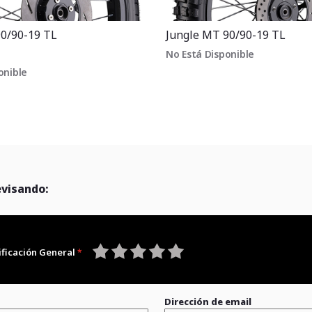
90/90-19 TL
Jungle MT 90/90-19 TL
No Está Disponible
onible
evisando:
ificación General
1
2
3
4
5
star
stars
stars
stars
stars
Dirección de email