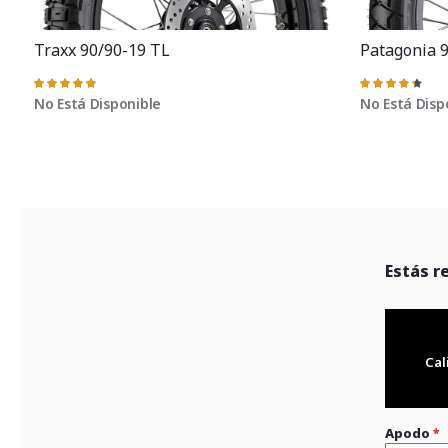
Traxx 90/90-19 TL
Patagonia 
Valoración:
Valoración:
98%
88%
No Está Disponible
No Está Disp
Estás r
Cal
Apodo