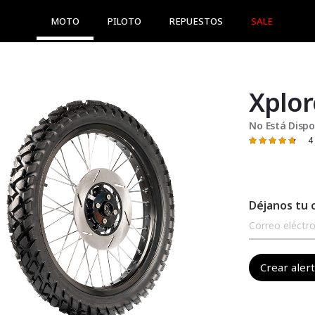
MOTO
PILOTO
REPUESTOS
SALE
Xplor
No Está Dispo
4
Valoración:
95
100
% of
Déjanos tu 