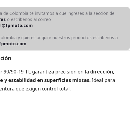
ra de Colombia te invitamos a que ingreses a la sección de
res
o escribenos al correo
on@fpmoto.com
Colombia y quieres adquirir nuestros productos escríbenos a
fpmoto.com
pción
r 90/90-19 TL garantiza precisión en la
dirección,
e y estabilidad en superficies mixtas.
Ideal para
ntura que exigen control total.