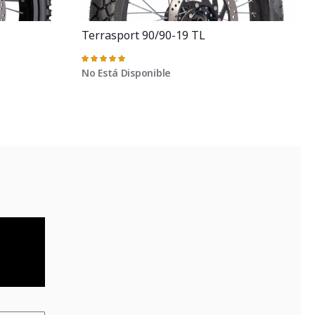
Terrasport 90/90-19 TL
Valoración:
98%
No Está Disponible