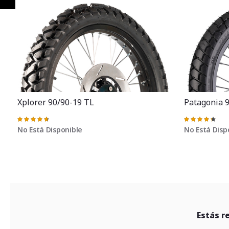
Anterior
Xplorer 90/90-19 TL
Patagonia 
Valoración:
Valoración:
95%
88%
No Está Disponible
No Está Disp
Estás r