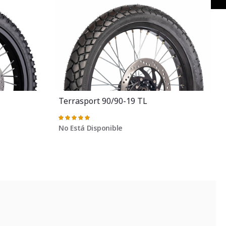
Siguiente
Terrasport 90/90-19 TL
Valoración:
98%
No Está Disponible