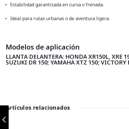
Estabilidad garantizada en curva o frenada.
Ideal para rutas urbanas o de aventura ligera.
Modelos de aplicación
LLANTA DELANTERA: HONDA XR150L, XRE 190
SUZUKI DR 150; YAMAHA XTZ 150; VICTORY 
Artículos relacionados
Xplorer 110/90-17
TL