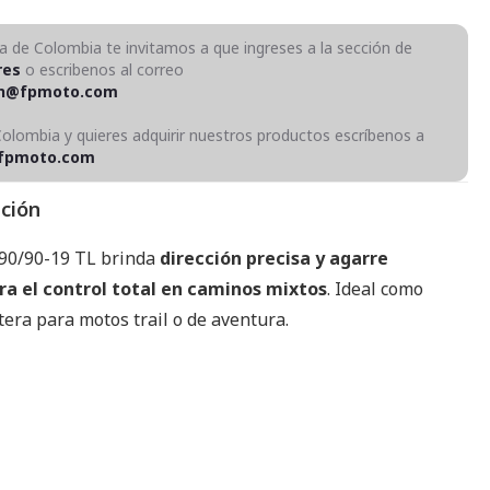
ra de Colombia te invitamos a que ingreses a la sección de
res
o escribenos al correo
on@fpmoto.com
Colombia y quieres adquirir nuestros productos escríbenos a
fpmoto.com
pción
 90/90-19 TL brinda
dirección precisa y agarre
ra el control total en caminos mixtos
. Ideal como
tera para motos trail o de aventura.