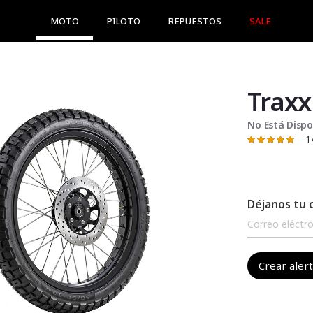
MOTO
PILOTO
REPUESTOS
SALE
Traxx
No Está Dispo
1
Valoración:
98
100
% of
Déjanos tu 