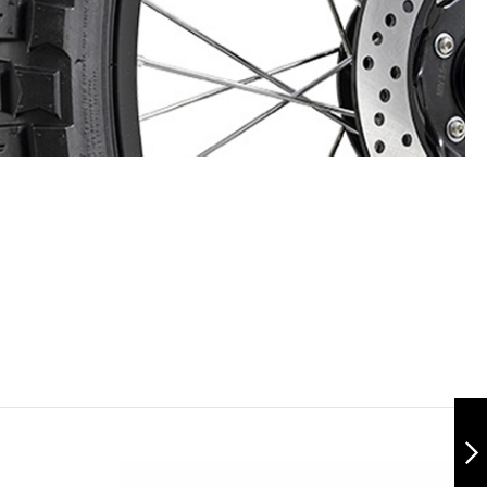
Traxx 110/90-17
TL