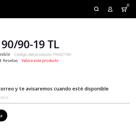
0
My Account
 90/90-19 TL
nible
Código del producto
PN007780
4
Reseñas
Valora este producto
correo y te avisaremos cuando esté disponible