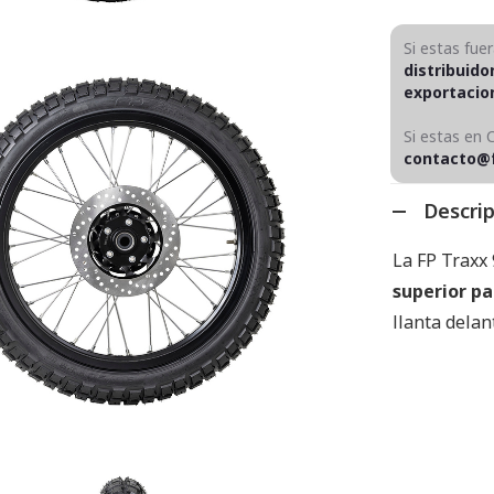
Si estas fue
distribuido
exportaci
Si estas en 
contacto@
Descri
La FP Traxx
superior pa
llanta delan