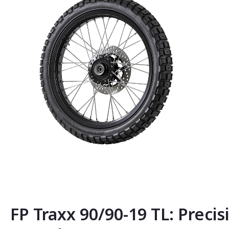
Saltar
al
comienzo
de
la
FP Traxx 90/90-19 TL: Precis
galería
de