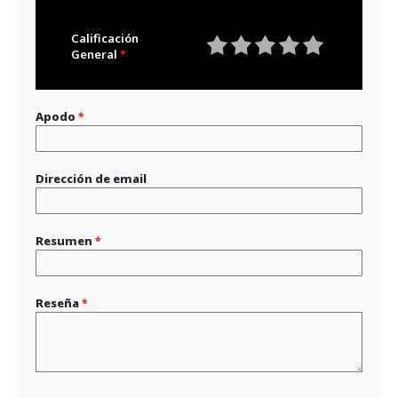
Calificación
General
1
2
3
4
5
star
stars
stars
stars
stars
Apodo
Dirección de email
Resumen
Reseña