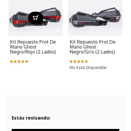
Kit Repuesto Prot De
Kit Repuesto Prot De
Mano Ghost
Mano Ghost
Negro/rojo (2 Lados)
Negro/gris (2 Lados)
Valoración:
Valoración:
V
95%
98%
No Está Disponible
Estás revisando: