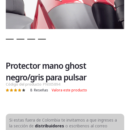
Saltar
al
comienzo
de
Protector mano ghost
la
galería
negro/gris para pulsar
de
Código del producto
PN005894
imágenes
8
Reseñas
Valora este producto
Valoración:
86
100
% of
Si estas fuera de Colombia te invitamos a que ingreses a
la sección de
distribuidores
o escribenos al correo