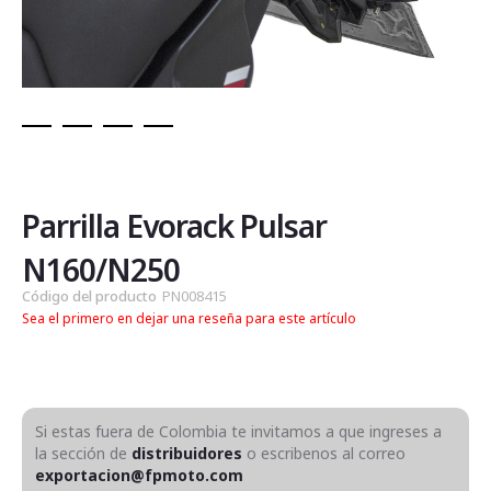
Saltar
al
comienzo
de
Parrilla Evorack Pulsar
la
galería
N160/N250
de
Código del producto
PN008415
imágenes
Sea el primero en dejar una reseña para este artículo
Si estas fuera de Colombia te invitamos a que ingreses a
la sección de
distribuidores
o escribenos al correo
exportacion@fpmoto.com