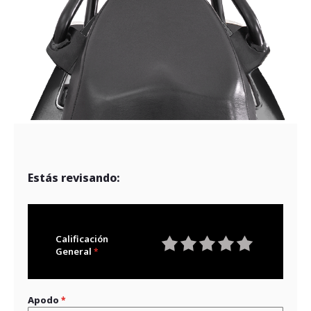
Estás revisando:
Calificación
General
1
2
3
4
5
star
stars
stars
stars
stars
Apodo