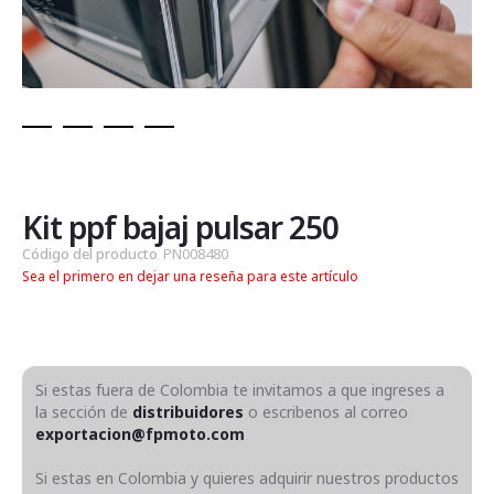
Saltar
al
comienzo
de
Kit ppf bajaj pulsar 250
la
Código del producto
PN008480
galería
Sea el primero en dejar una reseña para este artículo
de
imágenes
Si estas fuera de Colombia te invitamos a que ingreses a
la sección de
distribuidores
o escribenos al correo
exportacion@fpmoto.com
Si estas en Colombia y quieres adquirir nuestros productos