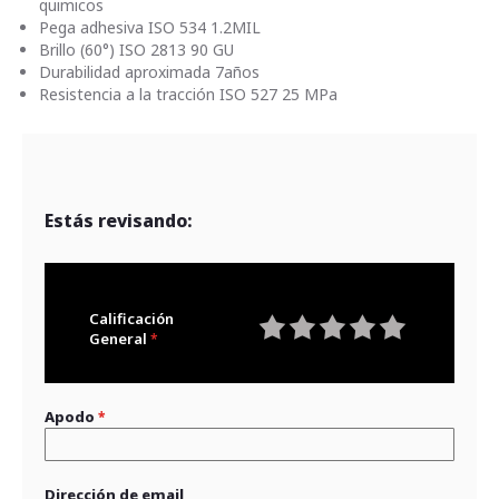
quimicos
Pega adhesiva ISO 534 1.2MIL
Brillo (60°) ISO 2813 90 GU
Durabilidad aproximada 7años
Resistencia a la tracción ISO 527 25 MPa
Estás revisando:
Calificación
General
1
2
3
4
5
star
stars
stars
stars
stars
Apodo
Dirección de email