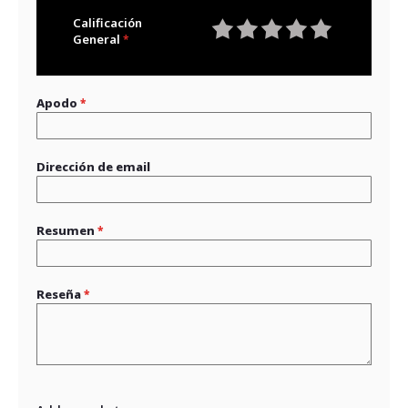
Calificación
General
1
2
3
4
5
star
stars
stars
stars
stars
Apodo
Dirección de email
Resumen
Reseña