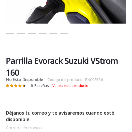
Saltar
al
comienzo
de
Parrilla Evorack Suzuki VStrom
la
galería
160
de
No Está Disponible
Código del producto
PN008584
imágenes
6
Reseñas
Valora este producto
Valoración:
92
100
% of
Déjanos tu correo y te avisaremos cuando esté
disponible