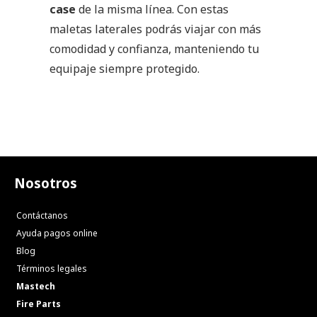
case
de la misma línea. Con estas
maletas laterales podrás viajar con más
comodidad y confianza, manteniendo tu
equipaje siempre protegido.
Nosotros
Contáctanos
Ayuda pagos online
Blog
Términos legales
Mastech
Fire Parts