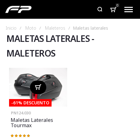
0
Inicio
Moto
Maleteros
Maletas laterales
MALETAS LATERALES
-
MALETEROS
-61% DESCUENTO
PN124.030
Maletas Laterales
Tourmax
Valoración:
96%