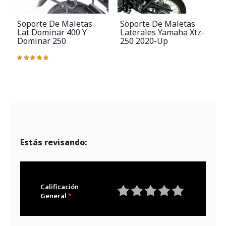
Soporte De Maletas
Soporte De Maletas
Lat Dominar 400 Y
Laterales Yamaha Xtz-
Dominar 250
250 2020-Up
Valoración:
98%
Estás revisando:
Calificación
General
1
2
3
4
5
star
stars
stars
stars
stars