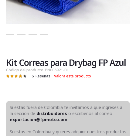
Saltar
al
comienzo
de
Kit Correas para Drybag FP Azul
la
Código del producto
PN006921-BL
galería
6
Reseñas
Valora este producto
Valoración:
de
90
100
% of
imágenes
Si estas fuera de Colombia te invitamos a que ingreses a
la sección de
distribuidores
o escribenos al correo
exportacion@fpmoto.com
Si estas en Colombia y quieres adquirir nuestros productos